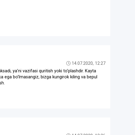
14.07.2020, 12:27
ksadi, yaʼni vazifasi quritish yoki toʼplashdir. Kayta
ka ega boʼlmasangiz, bizga kungirok kiling va bepul
sh.