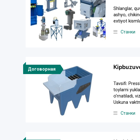
Shlanglar, qu
ashyo, chikin
extiyot kisml
Станки
Kipbuzuvc
Договорная
Tavsifi: Pres
toylarni yukl
oʼrnatiladi, 
Uskuna vaktni
Станки