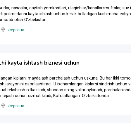
vurlar, nasoslar, qaytish yomkostlari, ulagichlar/kanallar/muftalar, suv
di polimerlarini kayta ishlash uchun kerak boʼladigan kushimcha extiyo
ar sotib olish Oʼzbekiston
Фергана
hi kayta ishlash biznesi uchun
slangan kiplarni maydalash parchalash uchun uskuna. Bu har ikki tomoni
ash jarayonini osonlashtiradi. U ixchamlangan kiplarni sindirish uchun 
vizual tekshirish oʼtkaziladi, shundan soʼng vallar aylanadi, parchalanish
 tejash uchun xizmat kiladi, Kafolatlangan. Oʼzbekistonda ...
Фергана