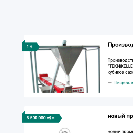
Произво
1 €
Производст
‘’TEKNİKELL
кубиков сах
Пищевое
новый п
5 500 000 сўм
новый промы