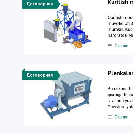
Kuritish 
Договорная
Quritish modu
muvofiq Uhl3 
mumkin. Kuchl
haroratda. Na
Станки
Plenkalar
Договорная
Bu uskuna tes
qismiga tush
ravishda yuvi
Yuvish liniyal
Станки