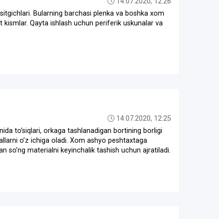
14.07.2020, 12:26
 isitgichlari. Bularning barchasi plenka va boshka xom
t kismlar. Qayta ishlash uchun periferik uskunalar va
14.07.2020, 12:25
da toʼsiqlari, orkaga tashlanadigan bortining borligi
vallarni oʼz ichiga oladi. Xom ashyo peshtaxtaga
dan soʼng materialni keyinchalik tashish uchun ajratiladi.