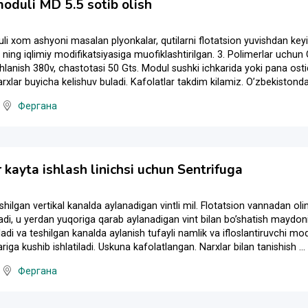
moduli MD 5.5 sotib olish
li xom ashyoni masalan plyonkalar, qutilarni flotatsion yuvishdan keyi
ning iqlimiy modifikatsiyasiga muofiklashtirilgan. 3. Polimerlar uchu
anish 380v, chastotasi 50 Gts. Modul sushki ichkarida yoki pana ostid
rxlar buyicha kelishuv buladi. Kafolatlar takdim kilamiz. Oʼzbekistonda 
Фергана
 kayta ishlash linichsi uchun Sentrifuga
hilgan vertikal kanalda aylanadigan vintli mil. Flotatsion vannadan 
adi, u yerdan yuqoriga qarab aylanadigan vint bilan boʼshatish maydo
ladi va teshilgan kanalda aylanish tufayli namlik va ifloslantiruvchi mo
ariga kushib ishlatiladi. Uskuna kafolatlangan. Narxlar bilan tanishish ...
Фергана