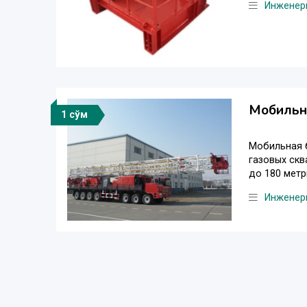
Инженер
Мобильна
1 сўм
Мобильная б
газовых скв
до 180 метри
Инженер