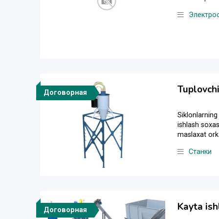
Электро
Tuplovchi
Договорная
Siklonlarning 
ishlash soxas
maslaxat orka
Станки
Kayta ish
Договорная