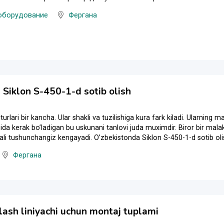
оборудование
Фергана
 Siklon S-450-1-d sotib olish
turlari bir kancha. Ular shakli va tuzilishiga kura fark kiladi. Ularning ma
ida kerak boʼladigan bu uskunani tanlovi juda muximdir. Biror bir mala
li tushunchangiz kengayadi. Oʼzbekistonda Siklon S-450-1-d sotib oli
Фергана
lash liniyachi uchun montaj tuplami