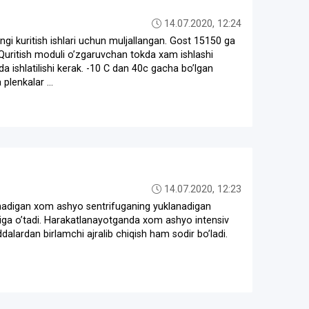
14.07.2020, 12:24
ngi kuritish ishlari uchun muljallangan. Gost 15150 ga
n Quritish moduli oʼzgaruvchan tokda xam ishlashi
a ishlatilishi kerak. -10 C dan 40c gacha boʼlgan
plenkalar ...
14.07.2020, 12:23
olinadigan xom ashyo sentrifuganing yuklanadigan
niga oʼtadi. Harakatlanayotganda xom ashyo intensiv
ddalardan birlamchi ajralib chiqish ham sodir boʼladi.