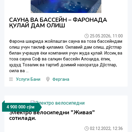
САУНА ВА БАССЕЙН – ФАРҒОНАДА
ҚУЛАЙ ДАМ ОЛИШ
25.05.2026, 11:00
Фарғона шаҳрида жойлашган сауна ва тоза бассейндам
олиш учун таклиф қиламиз. Оилавий дам олиш, дўстлар
билан учрашув ёки компания учун жуда қулай. Иссиқ ва
тоза сауна Соф ва салқин бассейн Алоҳида, ёпиқ
ҳудуд Тозалик ва тартиб доимий назоратда Дўстлар,
оила ва ...
Услуги Бани
Фергана
4 900 000 сўм
Электро велосипедни "Живая"
сотилади.
02.12.2022, 12:36