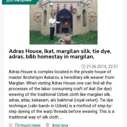
Договорная
Adras House, Ikat, margilan silk, tie dye,
adras, b&b homestay in margilan,
21.06.2014, 22:51
Adras House is complex located in the private house of
master Ibrohimjon Askarov, a hereditary silk weaver from
Margilan. When visiting Adras House one can find all the
processes of the labor consuming craft of ikat (tie dye)
weaving of the traditional Uzbek cloth like margilan silk,
adras, atlas, bekasam, alo bakhmal (royal velvet). Tie dye
technique («abr-band» in Uzbek) is a method of step-by-
step dyeing of the warp threads before weaving. This is a
traditional way of silk cloth ...
Путешествия
Фергана