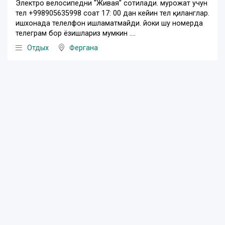
Электро велосипедни "Живая" сотилади. мурожат учун
тел +998905635998 соат 17: 00 дан кейин тел қиланглар.
ишхонада телелфон ишламатмайди. йоки шу номерда
телеграм бор ёзишлариз мумкин ....
Отдых
Фергана