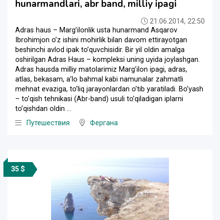
hunarmandlari, abr band, milliy ipagi
21.06.2014, 22:50
Adras haus – Marg’ilonlik usta hunarmand Asqarov
Ibrohimjon o’z ishini mohirlik bilan davom ettirayotgan
beshinchi avlod ipak to’quvchisidir. Bir yil oldin amalga
oshirilgan Adras Haus – kompleksi uning uyida joylashgan.
Adras hausda milliy matolarimiz Marg’ilon ipagi, adras,
atlas, bekasam, a’lo bahmal kabi namunalar zahmatli
mehnat evaziga, to’liq jarayonlardan o’tib yaratiladi. Bo’yash
– to’qish tehnikasi (Abr-band) usuli to’qiladigan iplarni
to’qishdan oldin ...
Путешествия
Фергана
35 $