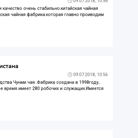
09.07.2018, 10:56
и качество очень стабильно.китайская чайная
йская чайная фабрика.которая главно проиводим
истана
09.07.2018, 10:56
одства Чунми чая .Фабрика создана в 1998году,
е время имеет 280 робочих и служащих.Имеется