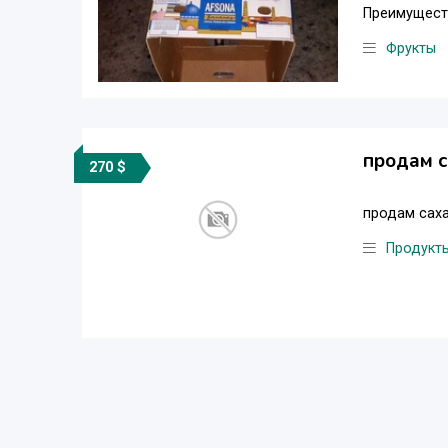
Преимуществ
Фрукты
продам 
270 $
продам саха
Продукт