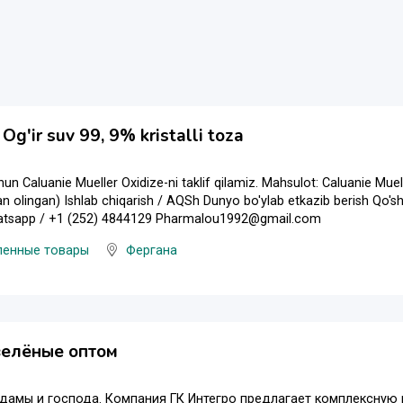
 Og'ir suv 99, 9% kristalli toza
hun Caluanie Mueller Oxidize-ni taklif qilamiz. Mahsulot: Caluanie Mu
an olingan) Ishlab chiqarish / AQSh Dunyo bo'ylab etkazib berish Qo'
tsapp / +1 (252) 4844129 Pharmalou1992@gmail.com
енные товары
Фергана
зелёные оптом
амы и господа. Компания ГК Интегро предлагает комплексную 