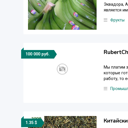
Эквадора, А
является им
Фрукты
RubertC
100 000 руб.
Мы платим з
которые гот
работу, то е
Промышл
Китайски
1.35 $