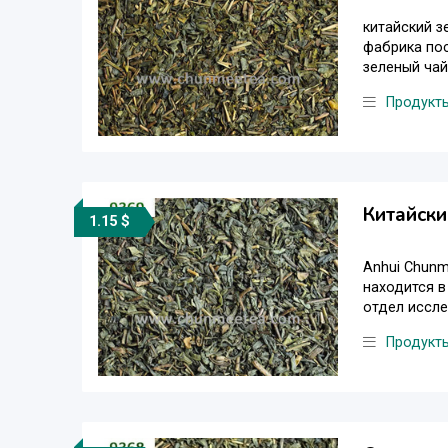
китайский з
фабрика пос
зеленый чай
Продукт
Китайски
1.15 $
Anhui Chunm
находится в
отдел иссле
Продукт