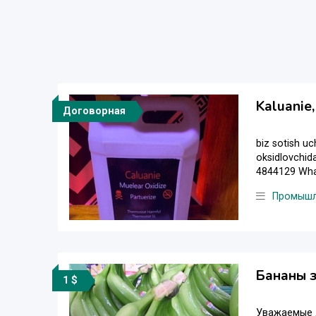
Kaluanie,
Договорная
biz sotish uc
oksidlovchid
4844129 Wha
Промышл
Бананы 
1 $
Уважаемые д