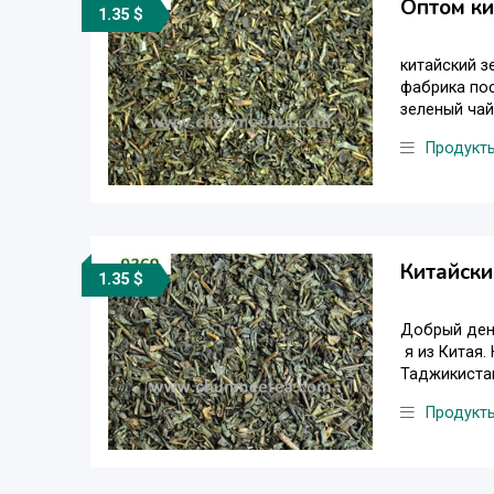
Оптом ки
1.35 $
китайский з
фабрика пос
зеленый чай
Продукт
Китайски
1.35 $
Добрый ден
я из Китая.
Таджикистане
Продукт