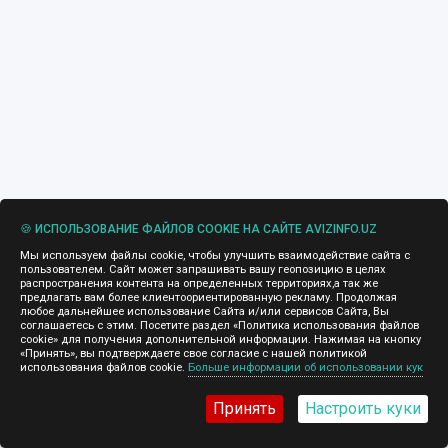
🍪 ИСПОЛЬЗОВАНИЕ ФАЙЛОВ COOKIE НА САЙТЕ AVIZINFO.UZ
Мы используем файлы cookie, чтобы улучшить взаимодействие сайта с
пользователем. Сайт может запрашивать вашу геопозицию в целях
распространения контента на определенных территориях,а так же
предлагать вам более клиентоориентированную рекламу. Продолжая
любое дальнейшее использование Сайта и/или сервисов Сайта, Вы
соглашаетесь с этим. Посетите раздел «Политика использования файлов
cookie» для получения дополнительной информации. Нажимая на кнопку
«Принять», вы подтверждаете свое согласие с нашей политикой
использования файлов cookie.
Больше информации об использовании кук
Принять
Настроить куки