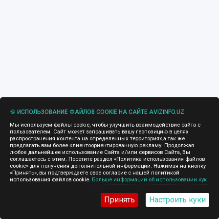
🍪 ИСПОЛЬЗОВАНИЕ ФАЙЛОВ COOKIE НА САЙТЕ AVIZINFO.UZ
Мы используем файлы cookie, чтобы улучшить взаимодействие сайта с
пользователем. Сайт может запрашивать вашу геопозицию в целях
распространения контента на определенных территориях,а так же
предлагать вам более клиентоориентированную рекламу. Продолжая
любое дальнейшее использование Сайта и/или сервисов Сайта, Вы
соглашаетесь с этим. Посетите раздел «Политика использования файлов
cookie» для получения дополнительной информации. Нажимая на кнопку
«Принять», вы подтверждаете свое согласие с нашей политикой
использования файлов cookie.
Больше информации об использовании кук
Принять
Настроить куки