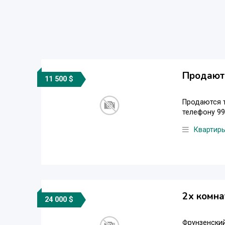
Продают
11 500 $
Продаются т
телефону 9
Квартир
2х комна
24 000 $
Фрунзенский