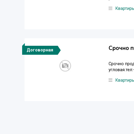
Квартир
Срочно п
Договорная
Срочно прод
угловая.тел:
Квартир