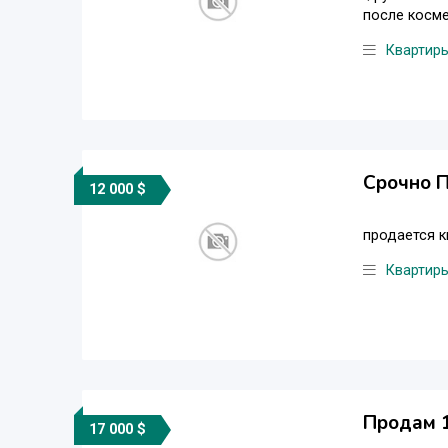
после косме
Квартир
Срочно П
12 000 $
продается к
Квартир
Продам 1
17 000 $