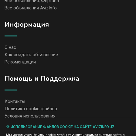
Все объявления, Фергана
Все объявления AvizInfo
Информация
О нас
Как создать объявление
Рекомендации
Помощь и Поддержка
Контакты
Политика cookie-файлов
Условия использования
🍪 ИСПОЛЬЗОВАНИЕ ФАЙЛОВ COOKIE НА САЙТЕ AVIZINFO.UZ
Администрация сайта AvizInfo.uz не несет ответственность за
Мы используем файлы cookie, чтобы улучшить взаимодействие сайта с
содержание размещенных объявлений.