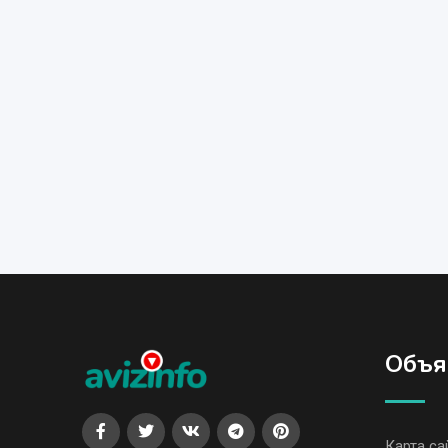
Объя
Карта са