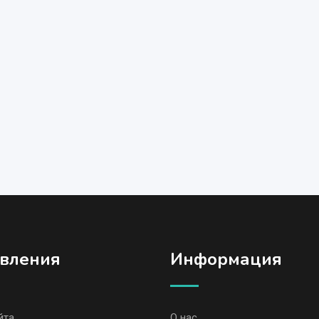
вления
Информация
йта
О нас