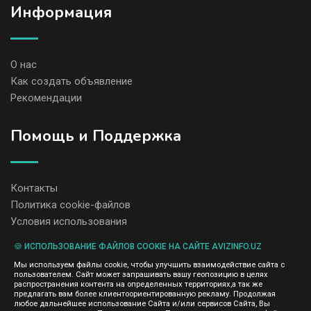
Информация
О нас
Как создать объявление
Рекомендации
Помощь и Поддержка
Контакты
Политика cookie-файлов
Условия использования
🍪 ИСПОЛЬЗОВАНИЕ ФАЙЛОВ COOKIE НА САЙТЕ AVIZINFO.UZ
Администрация сайта AvizInfo.uz не несет ответственность за
Мы используем файлы cookie, чтобы улучшить взаимодействие сайта с
содержание размещенных объявлений.
пользователем. Сайт может запрашивать вашу геопозицию в целях
Мы ценим конфиденциальность наших пользователей. Мы не
распространения контента на определенных территориях,а так же
передаем и не продаем личную информацию зарегистрированных
предлагать вам более клиентоориентированную рекламу. Продолжая
пользователей AvizInfo.uz третьим лицам. Мы не отвечаем за
любое дальнейшее использование Сайта и/или сервисов Сайта, Вы
правила конфиденциальности сайтов на которые ссылается