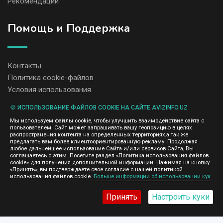
Рекомендации
Помощь и Поддержка
Контакты
Политика cookie-файлов
Условия использования
🍪 ИСПОЛЬЗОВАНИЕ ФАЙЛОВ COOKIE НА САЙТЕ AVIZINFO.UZ
Администрация сайта AvizInfo.uz не несет ответственность за
Мы используем файлы cookie, чтобы улучшить взаимодействие сайта с
содержание размещенных объявлений.
пользователем. Сайт может запрашивать вашу геопозицию в целях
Мы ценим конфиденциальность наших пользователей. Мы не
распространения контента на определенных территориях,а так же
передаем и не продаем личную информацию зарегистрированных
предлагать вам более клиентоориентированную рекламу. Продолжая
пользователей AvizInfo.uz третьим лицам. Мы не отвечаем за
любое дальнейшее использование Сайта и/или сервисов Сайта, Вы
правила конфиденциальности сайтов на которые ссылается
соглашаетесь с этим. Посетите раздел «Политика использования файлов
AvizInfo.uz. На некоторых страницах нашего сайта представлена
cookie» для получения дополнительной информации. Нажимая на кнопку
реклама Google Adsense Advertising Network. Чтобы узнать
«Принять», вы подтверждаете свое согласие с нашей политикой
нажмите тут
использования файлов cookie.
Больше информации об использовании кук
подробней о правилах конфиденциальности Google
.
Принять
Настроить куки
AvizInfo.uz
©2008-2026,