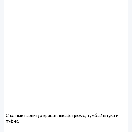
Спалный гарнитур крават, шкаф, трюмо, тумба2 штуки и
пуфик.