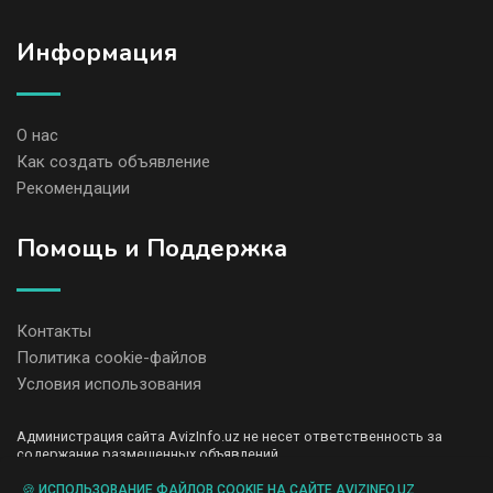
Информация
О нас
Как создать объявление
Рекомендации
Помощь и Поддержка
Контакты
Политика cookie-файлов
Условия использования
Администрация сайта AvizInfo.uz не несет ответственность за
содержание размещенных объявлений.
Мы ценим конфиденциальность наших пользователей. Мы не
передаем и не продаем личную информацию зарегистрированных
🍪 ИСПОЛЬЗОВАНИЕ ФАЙЛОВ COOKIE НА САЙТЕ AVIZINFO.UZ