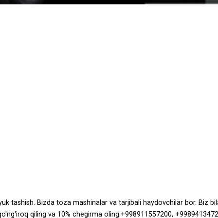
k tashish. Bizda toza mashinalar va tarjibali haydovchilar bor. Biz bi
zir qo'ng'iroq qiling va 10% chegirma oling.+998911557200, +998941347