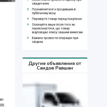
свидетелях
Познайомтеся з продавцем в
публічному місці
Перевірте товар перед покупкою
Сплачуйте лише після того як
переконаєтеся, що товар
відповідає опису і вашим вимогам
Бажано провести операцію при
свідках
Другие объявления от
Саидов Равшан
lan
200.