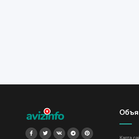
Объя
Карта са