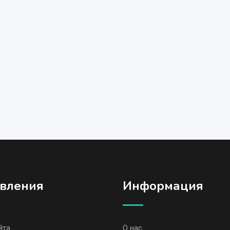
вления
Информация
йта
О нас