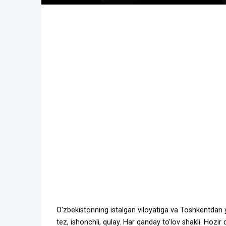
O'zbekistonning istalgan viloyatiga va Toshkentdan yu
tez, ishonchli, qulay. Har qanday to'lov shakli. Ho