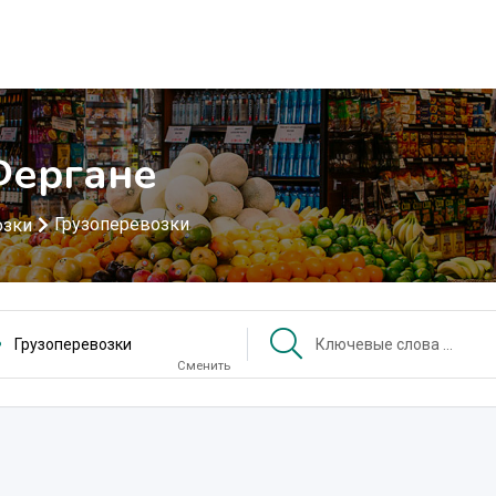
Фергане
Грузоперевозки
озки
Грузоперевозки
Сменить