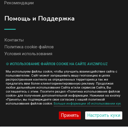
Рекомендации
Помощь и Поддержка
Контакты
Политика cookie-файлов
Условия использования
🍪 ИСПОЛЬЗОВАНИЕ ФАЙЛОВ COOKIE НА САЙТЕ AVIZINFO.UZ
Администрация сайта AvizInfo.uz не несет ответственность за
Мы используем файлы cookie, чтобы улучшить взаимодействие сайта с
содержание размещенных объявлений.
пользователем. Сайт может запрашивать вашу геопозицию в целях
Мы ценим конфиденциальность наших пользователей. Мы не
распространения контента на определенных территориях,а так же
передаем и не продаем личную информацию зарегистрированных
предлагать вам более клиентоориентированную рекламу. Продолжая
пользователей AvizInfo.uz третьим лицам. Мы не отвечаем за
любое дальнейшее использование Сайта и/или сервисов Сайта, Вы
правила конфиденциальности сайтов на которые ссылается
соглашаетесь с этим. Посетите раздел «Политика использования файлов
AvizInfo.uz. На некоторых страницах нашего сайта представлена
cookie» для получения дополнительной информации. Нажимая на кнопку
реклама Google Adsense Advertising Network. Чтобы узнать
«Принять», вы подтверждаете свое согласие с нашей политикой
нажмите тут
использования файлов cookie.
Больше информации об использовании кук
подробней о правилах конфиденциальности Google
.
Принять
Настроить куки