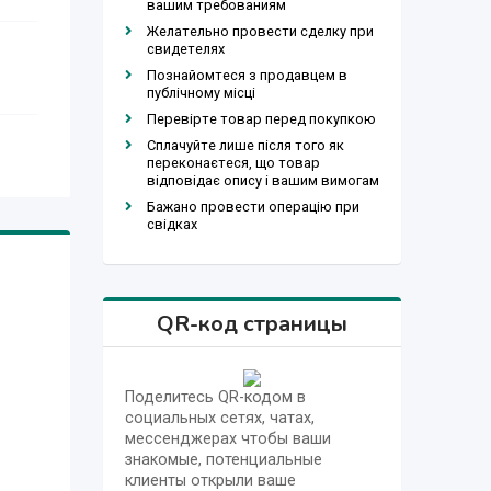
вашим требованиям
Желательно провести сделку при
свидетелях
Познайомтеся з продавцем в
публічному місці
Перевірте товар перед покупкою
Сплачуйте лише після того як
переконаєтеся, що товар
відповідає опису і вашим вимогам
Бажано провести операцію при
свідках
QR-код страницы
Поделитесь QR-кодом в
социальных сетях, чатах,
мессенджерах чтобы ваши
знакомые, потенциальные
клиенты открыли ваше