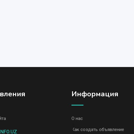
вления
Информация
йта
О нас
вления, Фергана
Как создать объявление
INFO.UZ