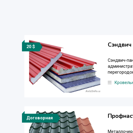
Сэндвич
20 $
Сэндвич-па
администрат
перегородок 
Кровель
Профнаст
Договорная
Металлочер