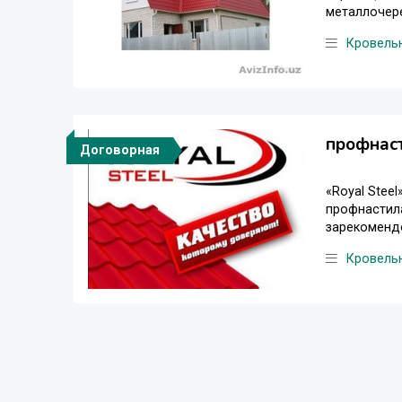
металлочере
Кровель
профнаст
Договорная
«Royal Stee
профнастила
зарекомендо
Кровель