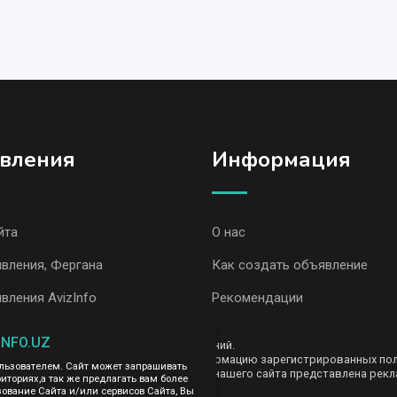
вления
Информация
йта
О нас
вления, Фергана
Как создать объявление
вления AvizInfo
Рекомендации
INFO.UZ
ть за содержание размещенных объявлений.
е передаем и не продаем личную информацию зарегистрированных польз
ользователем. Сайт может запрашивать
AvizInfo.uz. На некоторых страницах нашего сайта представлена рекла
иториях,а так же предлагать вам более
те тут
.
вание Сайта и/или сервисов Сайта, Вы