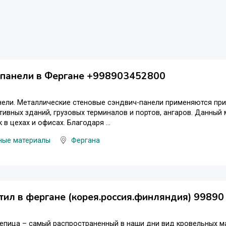
 панели в Фергане +998903452800
нели. Металлические стеновые сэндвич-панели применяются пр
ивных зданий, грузовых терминалов и портов, ангаров. Данный
в цехах и офисах. Благодаря ...
ные материалы
Фергана
ил в фергане (корея.россия.финляндия) 99890
епица – самый распространенный в наши дни вид кровельных м