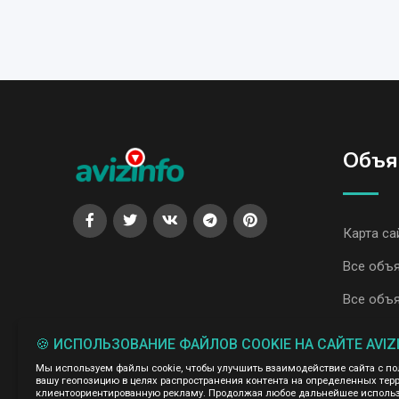
Объя
Карта са
Все объя
Все объя
🍪 ИСПОЛЬЗОВАНИЕ ФАЙЛОВ COOKIE НА САЙТЕ AVIZ
Администрация сайта AvizInfo.uz не несет ответственнос
Мы ценим конфиденциальность наших пользователей. Мы н
Мы используем файлы cookie, чтобы улучшить взаимодействие сайта с п
правила конфиденциальности сайтов на которые ссылается 
вашу геопозицию в целях распространения контента на определенных терр
нажми
подробней о правилах конфиденциальности Google
клиентоориентированную рекламу. Продолжая любое дальнейшее использо