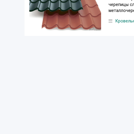
черепицы сл
металлочере
Кровель