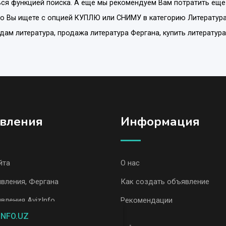
ся функцией поиска. А еще мы рекомендуем Вам потратить еще
то Вы ищете с опцией
КУПЛЮ или СНИМУ
в категорию
Литератур
одам литература, продажа литература Фергана, купить литератур
вления
Информация
йта
О нас
вления, Фергана
Как создать объявление
вления AvizInfo
Рекомендации
INFO.UZ