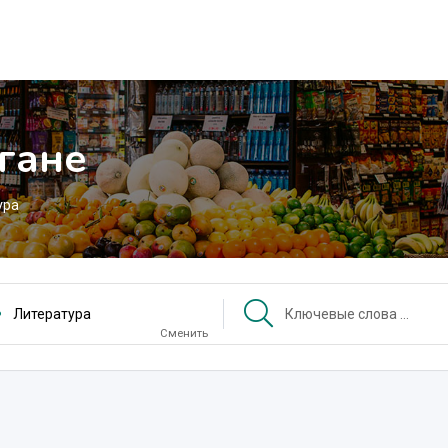
гане
ура
Литература
Сменить