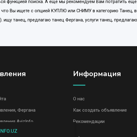
ся функцией поиска. А еще мы рекомендуем Вам потратить еще
 что Вы ищете с опцией
КУПЛЮ или СНИМУ
в категорию
Танец
, 
). ищу танец, предлагаю танец Фергана, услуги танец, предлага
вления
Информация
йта
О нас
вления, Фергана
Как создать объявление
вления AvizInfo
Рекомендации
INFO.UZ