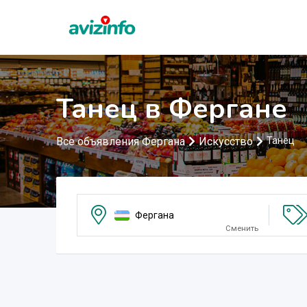
Танец в Фергане
Все объявления Фергана
Искусство
Танец
Фергана
Сменить