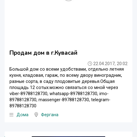
Продам дом в г.Кувасай
22.04.2017, 20:02
Большой дом со всеми удобствами, отдельно летняя
кухня, кладовая, гараж, по всему двору виноградник,
разные сорта, в саду плодовитые деревья.Общая
площадь 12 сотых.можно связаться со мной через
viber-89788128730, whatsapp-89788128730, imo-
89788128730, massenger-89788128730, telegram-
89788128730
Дома
Фергана