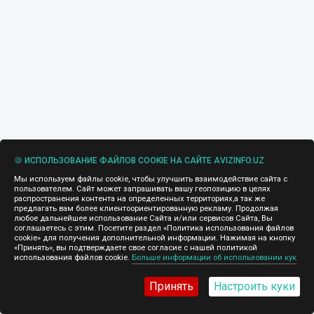
🍪 ИСПОЛЬЗОВАНИЕ ФАЙЛОВ COOKIE НА САЙТЕ AVIZINFO.UZ
Мы используем файлы cookie, чтобы улучшить взаимодействие сайта с
пользователем. Сайт может запрашивать вашу геопозицию в целях
распространения контента на определенных территориях,а так же
предлагать вам более клиентоориентированную рекламу. Продолжая
любое дальнейшее использование Сайта и/или сервисов Сайта, Вы
соглашаетесь с этим. Посетите раздел «Политика использования файлов
cookie» для получения дополнительной информации. Нажимая на кнопку
«Принять», вы подтверждаете свое согласие с нашей политикой
использования файлов cookie.
Больше информации об использовании кук
Принять
Настроить куки