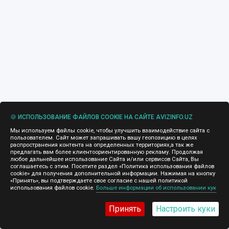
🍪 ИСПОЛЬЗОВАНИЕ ФАЙЛОВ COOKIE НА САЙТЕ AVIZINFO.UZ
Мы используем файлы cookie, чтобы улучшить взаимодействие сайта с
пользователем. Сайт может запрашивать вашу геопозицию в целях
распространения контента на определенных территориях,а так же
предлагать вам более клиентоориентированную рекламу. Продолжая
любое дальнейшее использование Сайта и/или сервисов Сайта, Вы
соглашаетесь с этим. Посетите раздел «Политика использования файлов
cookie» для получения дополнительной информации. Нажимая на кнопку
«Принять», вы подтверждаете свое согласие с нашей политикой
использования файлов cookie.
Больше информации об использовании кук
Принять
Настроить куки