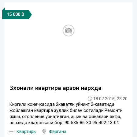
15 000 $
3хонали квартира арзон нархда
18.07.2016, 23:20
Киргили конечкасида 2каватли уйнинг 2-каватида
жойлашган квартира зудлик билан сотилади.Ремонти
яхши, отопление урнатилган, эшик ва ойналари акфа,
алохида кладовкаси бор. 90-535-86-30 95-402-13-04
Квартиры
Фергана