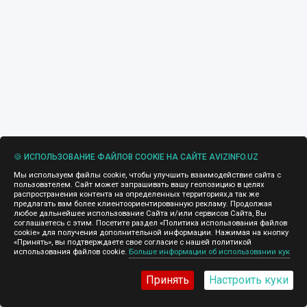
🍪 ИСПОЛЬЗОВАНИЕ ФАЙЛОВ COOKIE НА САЙТЕ AVIZINFO.UZ
Мы используем файлы cookie, чтобы улучшить взаимодействие сайта с
пользователем. Сайт может запрашивать вашу геопозицию в целях
распространения контента на определенных территориях,а так же
предлагать вам более клиентоориентированную рекламу. Продолжая
любое дальнейшее использование Сайта и/или сервисов Сайта, Вы
соглашаетесь с этим. Посетите раздел «Политика использования файлов
cookie» для получения дополнительной информации. Нажимая на кнопку
«Принять», вы подтверждаете свое согласие с нашей политикой
использования файлов cookie.
Больше информации об использовании кук
Принять
Настроить куки