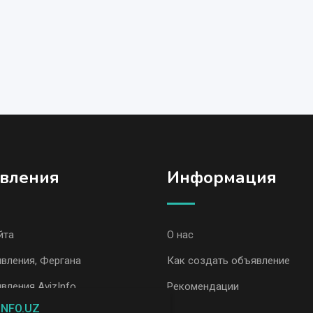
вления
Информация
йта
О нас
вления, Фергана
Как создать объявление
вления AvizInfo
Рекомендации
INFO.UZ