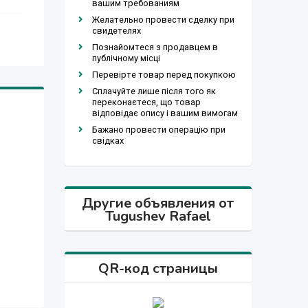
вашим требованиям
Желательно провести сделку при
свидетелях
Познайомтеся з продавцем в
публічному місці
Перевірте товар перед покупкою
Сплачуйте лише після того як
переконаєтеся, що товар
відповідає опису і вашим вимогам
Бажано провести операцію при
свідках
Другие объявления от
Tugushev Rafael
QR-код страницы