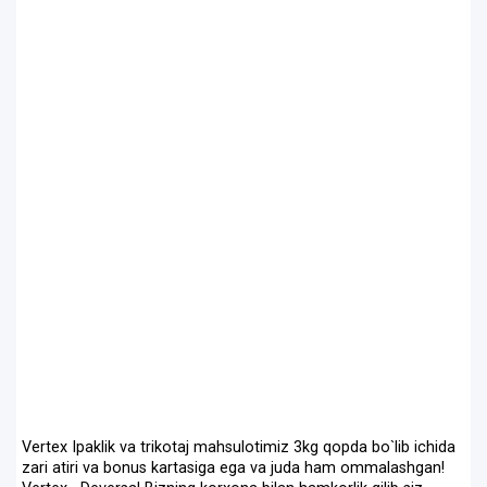
Vertex Ipaklik va trikotaj mahsulotimiz 3kg qopda bo`lib ichida
zari atiri va bonus kartasiga ega va juda ham ommalashgan!