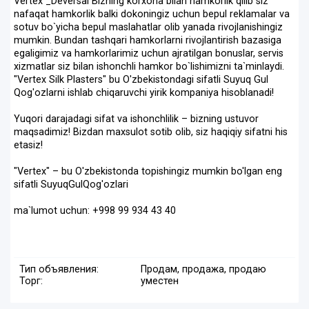
Vertex _Deversal Bizning korxona bilan hamkorlik qilib siz
nafaqat hamkorlik balki dokoningiz uchun bepul reklamalar va
sotuv bo`yicha bepul maslahatlar olib yanada rivojlanishingiz
mumkin. Bundan tashqari hamkorlarni rivojlantirish bazasiga
egaligimiz va hamkorlarimiz uchun ajratilgan bonuslar, servis
xizmatlar siz bilan ishonchli hamkor bo`lishimizni ta`minlaydi.
"Vertex Silk Plasters" bu O'zbekistondagi sifatli Suyuq Gul
Qog'ozlarni ishlab chiqaruvchi yirik kompaniya hisoblanadi!
⠀
Yuqori darajadagi sifat va ishonchlilik – bizning ustuvor
maqsadimiz! Bizdan maxsulot sotib olib, siz haqiqiy sifatni his
etasiz!
⠀
"Vertex" – bu O'zbekistonda topishingiz mumkin bo'lgan eng
sifatli SuyuqGulQog'ozlari ️
ma`lumot uchun: +998 99 934 43 40
Тип объявления:
Продам, продажа, продаю
Торг:
уместен