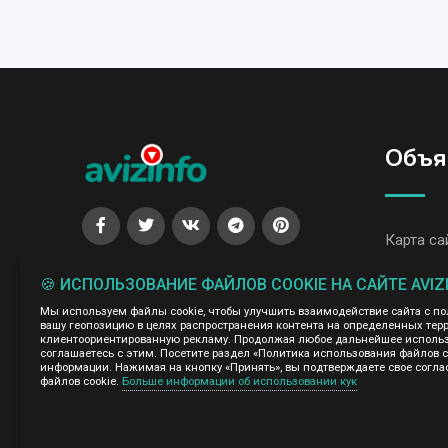
Объя
Карта са
Все объя
🍪 ИСПОЛЬЗОВАНИЕ ФАЙЛОВ COOKIE НА САЙТЕ AVIZ
Все объя
Мы используем файлы cookie, чтобы улучшить взаимодействие сайта с п
вашу геопозицию в целях распространения контента на определенных терр
клиентоориентированную рекламу. Продолжая любое дальнейшее использо
соглашаетесь с этим. Посетите раздел «Политика использования файлов 
Администрация сайта AvizInfo.uz не несет ответственнос
информации. Нажимая на кнопку «Принять», вы подтверждаете свое согла
файлов cookie.
Больше информации об использовании кук
Мы ценим конфиденциальность наших пользователей. Мы н
правила конфиденциальности сайтов на которые ссылается 
нажми
подробней о правилах конфиденциальности Google