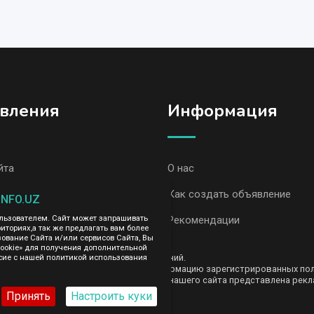
вления
Информация
йта
О нас
вления, Фергана
Как создать объявление
INFO.UZ
вления AvizInfo
Рекомендации
ользователем. Сайт может запрашивать
иториях,а так же предлагать вам более
вание Сайта и/или сервисов Сайта, Вы
cookie» для получения дополнительной
ть за содержание размещенных объявлений.
сие с нашей политикой использования
е передаем и не продаем личную информацию зарегистрированных польз
AvizInfo.uz. На некоторых страницах нашего сайта представлена рекла
те тут
.
Принять
Настроить куки