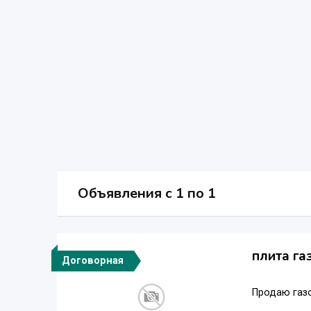
Объявления c 1 по 1
плита га
Договорная
Продаю газо