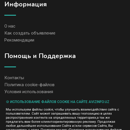
Информация
О нас
Как создать объявление
Рекомендации
Помощь и Поддержка
Контакты
Политика cookie-файлов
Условия использования
🍪 ИСПОЛЬЗОВАНИЕ ФАЙЛОВ COOKIE НА САЙТЕ AVIZINFO.UZ
Администрация сайта AvizInfo.uz не несет ответственность за
Мы используем файлы cookie, чтобы улучшить взаимодействие сайта с
содержание размещенных объявлений.
пользователем. Сайт может запрашивать вашу геопозицию в целях
Мы ценим конфиденциальность наших пользователей. Мы не
распространения контента на определенных территориях,а так же
передаем и не продаем личную информацию зарегистрированных
предлагать вам более клиентоориентированную рекламу. Продолжая
пользователей AvizInfo.uz третьим лицам. Мы не отвечаем за
любое дальнейшее использование Сайта и/или сервисов Сайта, Вы
правила конфиденциальности сайтов на которые ссылается
соглашаетесь с этим. Посетите раздел «Политика использования файлов