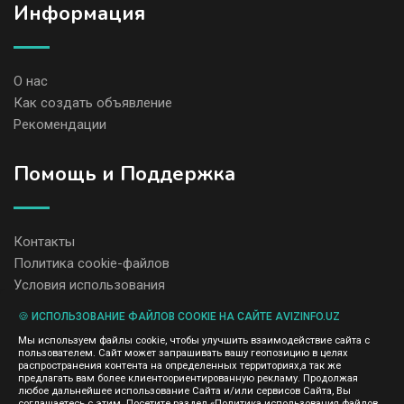
Информация
О нас
Как создать объявление
Рекомендации
Помощь и Поддержка
Контакты
Политика cookie-файлов
Условия использования
🍪 ИСПОЛЬЗОВАНИЕ ФАЙЛОВ COOKIE НА САЙТЕ AVIZINFO.UZ
Администрация сайта AvizInfo.uz не несет ответственность за
Мы используем файлы cookie, чтобы улучшить взаимодействие сайта с
содержание размещенных объявлений.
пользователем. Сайт может запрашивать вашу геопозицию в целях
Мы ценим конфиденциальность наших пользователей. Мы не
распространения контента на определенных территориях,а так же
передаем и не продаем личную информацию зарегистрированных
предлагать вам более клиентоориентированную рекламу. Продолжая
пользователей AvizInfo.uz третьим лицам. Мы не отвечаем за
любое дальнейшее использование Сайта и/или сервисов Сайта, Вы
правила конфиденциальности сайтов на которые ссылается
соглашаетесь с этим. Посетите раздел «Политика использования файлов